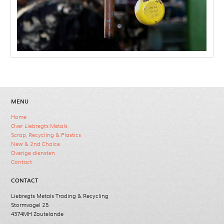
MENU
Home
Over Liebregts Metals
Scrap, Recycling & Plastics
New & 2nd Choice
Overige diensten
Contact
CONTACT
Liebregts Metals Trading & Recycling
Stormvogel 25
4374MH Zoutelande