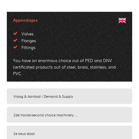
Appendages
Valves
Flanges
Fittings
You have an enormous choice out of PED and DNV
certificated products out of steel, brass, stainless, and
PVC.
Vraag & Aanbod / Demand & Supply
2de hands/second choice machinery ...
2e keus staal