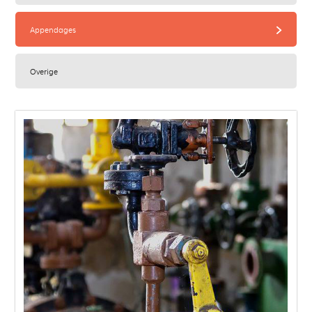
Appendages
z
Overige