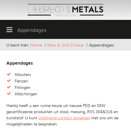
Appendages
U bent hier:
Home
/
New & 2nd Choice
/
Appendages
Appendages
Afsluiters
Flenzen
Fittingen
Afdichtingen
Hierbij heeft u een ruime keuze uit nieuwe PED en DNV
gecertificeerde produkten uit staal, messing, RVS 304&316 en
kunststof. U kunt
vrijblijvend contact opnemen
met ons om de
mogelijkheden te bespreken.