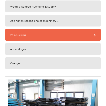
Vraag & Aanbod / Demand & Supply
2de hands/second choice machinery ...
2e keus staal
z
Appendages
Overige