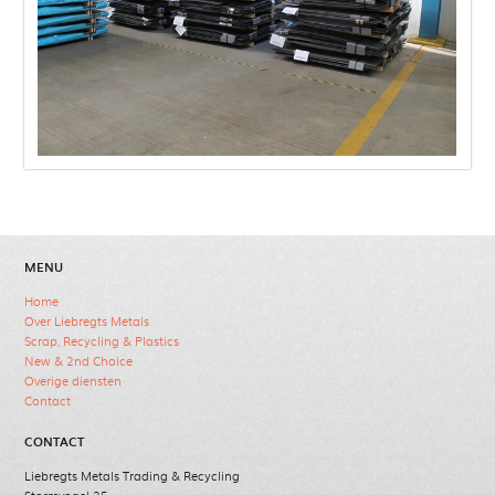
MENU
Home
Over Liebregts Metals
Scrap, Recycling & Plastics
New & 2nd Choice
Overige diensten
Contact
CONTACT
Liebregts Metals Trading & Recycling