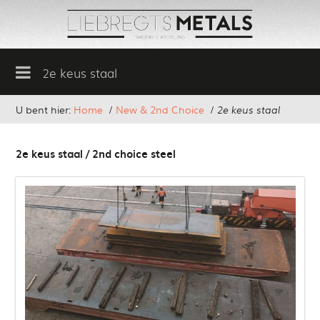
2e keus staal
U bent hier:
Home
/
New & 2nd Choice
/
2e keus staal
2e keus staal / 2nd choice steel