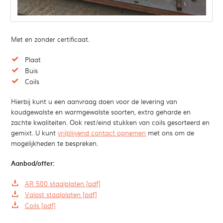
Met en zonder certificaat.
Plaat
Buis
Coils
Hierbij kunt u een aanvraag doen voor de levering van
koudgewalste en warmgewalste soorten, extra geharde en
zachte kwaliteiten. Ook rest/eind stukken van coils gesorteerd en
gemixt. U kunt
vrijblijvend contact opnemen
met ons om de
mogelijkheden te bespreken.
Aanbod/offer:
AR 500 staalplaten [pdf]
Valast staalplaten [pdf]
Coils [pdf]