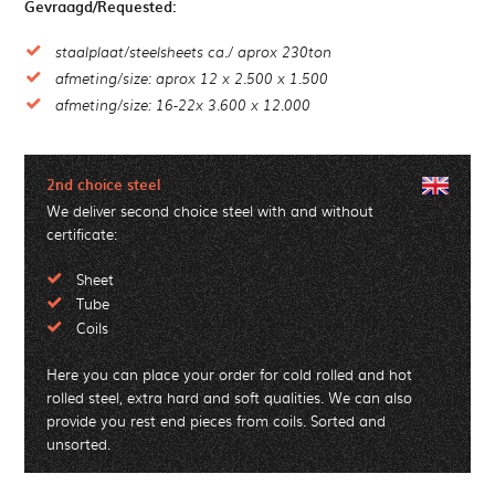
Gevraagd/Requested:
staalplaat/steelsheets ca./ aprox 230ton
afmeting/size: aprox 12 x 2.500 x 1.500
afmeting/size: 16-22x 3.600 x 12.000
2nd choice steel
We deliver second choice steel with and without
certificate:
Sheet
Tube
Coils
Here you can place your order for cold rolled and hot
rolled steel, extra hard and soft qualities. We can also
provide you rest end pieces from coils. Sorted and
unsorted.