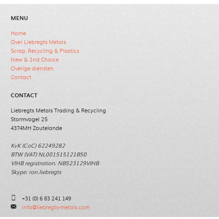
MENU
Home
Over Liebregts Metals
Scrap, Recycling & Plastics
New & 2nd Choice
Overige diensten
Contact
CONTACT
Liebregts Metals Trading & Recycling
Stormvogel 25
4374MH Zoutelande
KvK (CoC) 62249282
BTW (VAT) NL001515121B50
VIHB registration: NB523129VIHB
Skype: ron.liebregts
+31 (0) 6 83 241 149
p
info@liebregts-metals.com
k