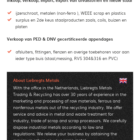
Inkoop, verkoop, import, export van afvalstoffen en nieuw staal
ijzerschroot, metalen (non-ferro ), WEEE scrap en plastics
surplus en 2de keus staalproducten zoals, coils, buizen en
platen
Verkoop van PED & DNV gecertificeerde appendages
afsluiters, fittingen, flenzen en overige toebehoren voor aan
ieder type buis (staal,messing, RVS 304&316 en PVC)
About Liebregts Metals
With the office in the Netherlands, Liebregts Metals
Trading & Recycling has over 30 years of experience in the
marketing and processing of raw materials, ferrous and
nonferrous metals out of the recycling industry. We offer
service and advice in metal and waste treatment for
industry, trade of scrap and scrap processors. We carefully
dispose industrial metals according to law and
regulations. We relieve your business by obtaining the